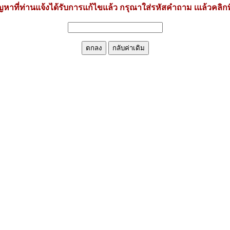
หาที่ท่านแจ้งได้รับการแก้ไขแล้ว กรุณาใส่รหัสคำถาม เแล้วคลิกท