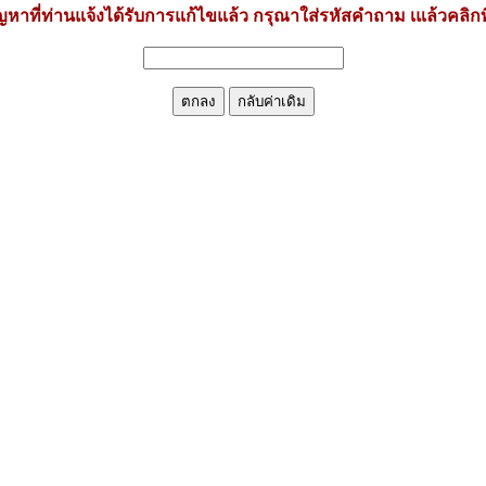
หาที่ท่านแจ้งได้รับการแก้ไขแล้ว กรุณาใส่รหัสคำถาม เแล้วคลิกท