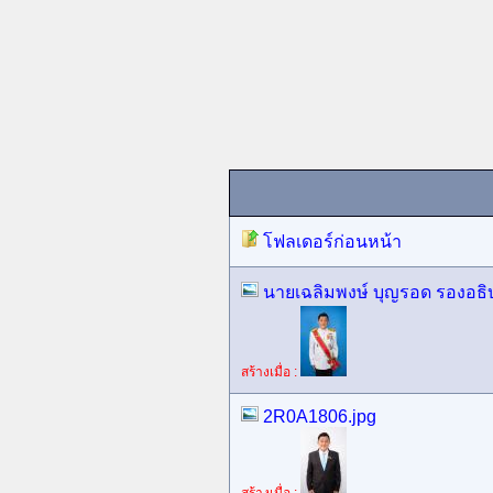
โฟลเดอร์ก่อนหน้า
นายเฉลิมพงษ์ บุญรอด รองอธิบ
สร้างเมื่อ :
2R0A1806.jpg