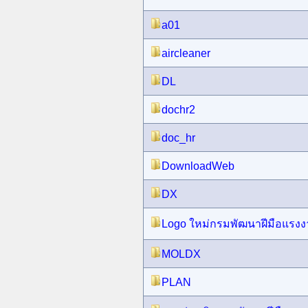
a01
aircleaner
DL
dochr2
doc_hr
DownloadWeb
DX
Logo ใหม่กรมพัฒนาฝีมือแรง
MOLDX
PLAN