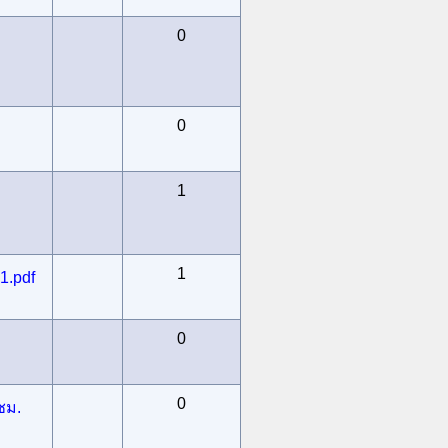
0
0
1
1
1.pdf
0
0
ชม.