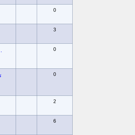
0
3
0
.
0
ร
2
6