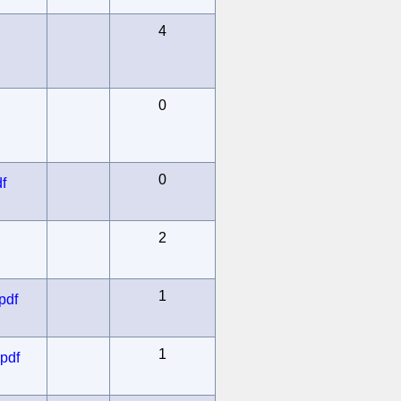
4
0
0
f
2
1
pdf
1
pdf