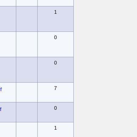
1
0
0
7
f
0
f
1