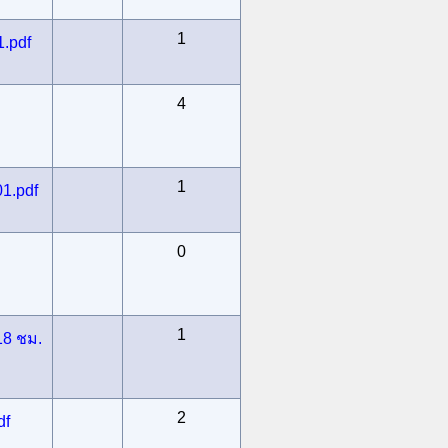
1
.pdf
4
1
1.pdf
0
1
8 ชม.
2
df