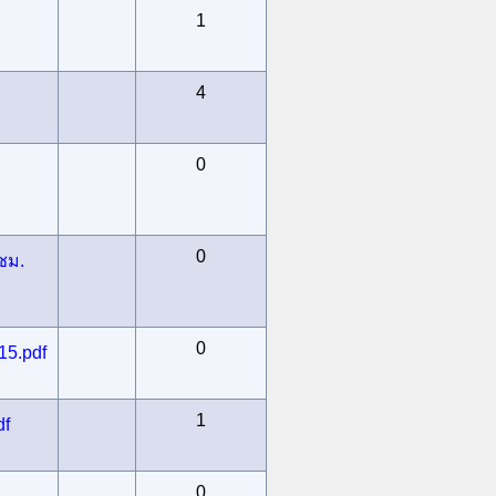
1
4
0
0
ชม.
0
15.pdf
1
df
0