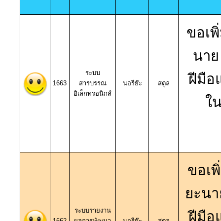
ขอเพิ
นาย
ระบบ
ฝีมื
1663
สารบรรณ
นอรีย๊ะ
สตูล
อิเล็กทรอนิกส์
ใ
ขอเพิ
ยะนา
ระบบรายงาน
ฝีมื
1662
ผลการพัฒนา
นอรีย๊ะ
สตูล