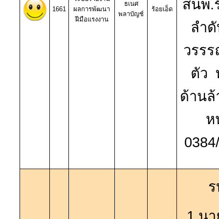
สนพ.ร
ธเนศ
1661
ผลการพัฒนา
ร้อยเอ็ด
พลาบัญช์
ฝีมือแรงงาน
ลำดั
วรรรณ
ตัว 
ด้านล้
หน
0384
ร
1.นาย