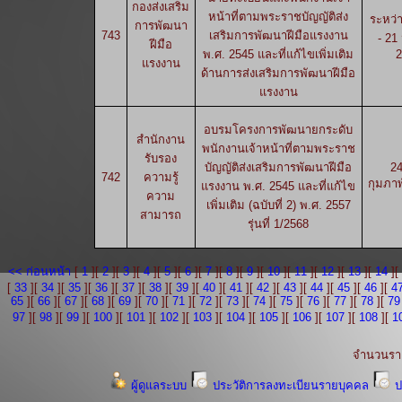
กองส่งเสริม
หน้าที่ตามพระราชบัญญัติส่ง
ระหว่า
การพัฒนา
743
เสริมการพัฒนาฝีมือแรงงาน
- 21
ฝีมือ
พ.ศ. 2545 และที่แก้ไขเพิ่มเติม
2
แรงงาน
ด้านการส่งเสริมการพัฒนาฝีมือ
แรงงาน
อบรมโครงการพัฒนายกระดับ
สำนักงาน
พนักงานเจ้าหน้าที่ตามพระราช
รับรอง
บัญญัติส่งเสริมการพัฒนาฝีมือ
24
742
ความรู้
กุมภาพ
แรงงาน พ.ศ. 2545 และที่แก้ไข
ความ
เพิ่มเติม (ฉบับที่ 2) พ.ศ. 2557
สามารถ
รุ่นที่ 1/2568
<< ก่อนหน้า
[
1
][
2
][
3
][
4
][
5
][
6
][
7
][
8
][
9
][
10
][
11
][
12
][
13
][
14
][
[
33
][
34
][
35
][
36
][
37
][
38
][
39
][
40
][
41
][
42
][
43
][
44
][
45
][
46
][
4
65
][
66
][
67
][
68
][
69
][
70
][
71
][
72
][
73
][
74
][
75
][
76
][
77
][
78
][
79
97
][
98
][
99
][
100
][
101
][
102
][
103
][
104
][
105
][
106
][
107
][
108
][
1
จำนวนรา
ผู้ดูแลระบบ
ประวัติการลงทะเบียนรายบุคคล
ป