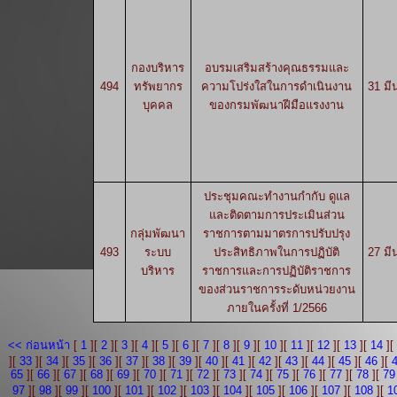
กองบริหาร
อบรมเสริมสร้างคุณธรรมและ
494
ทรัพยากร
ความโปร่งใสในการดำเนินงาน
31 มี
บุคคล
ของกรมพัฒนาฝีมือแรงงาน
ประชุมคณะทำงานกำกับ ดูแล
และติดตามการประเมินส่วน
กลุ่มพัฒนา
ราชการตามมาตรการปรับปรุง
493
ระบบ
ประสิทธิภาพในการปฏิบัติ
27 มี
บริหาร
ราชการและการปฏิบัติราชการ
ของส่วนราชการระดับหน่วยงาน
ภายในครั้งที่ 1/2566
<< ก่อนหน้า
[
1
][
2
][
3
][
4
][
5
][
6
][
7
][
8
][
9
][
10
][
11
][
12
][
13
][
14
][
][
33
][
34
][
35
][
36
][
37
][
38
][
39
][
40
][
41
][
42
][
43
][
44
][
45
][
46
][
65
][
66
][
67
][
68
][
69
][
70
][
71
][
72
][
73
][
74
][
75
][
76
][
77
][
78
][
79
97
][
98
][
99
][
100
][
101
][
102
][
103
][
104
][
105
][
106
][
107
][
108
][
1