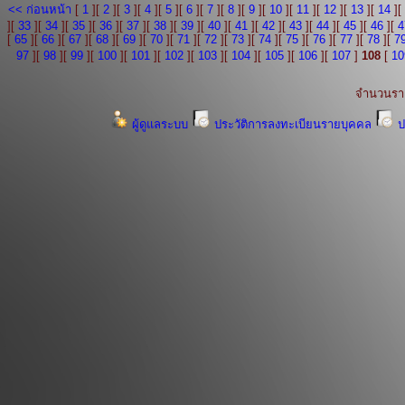
<< ก่อนหน้า
[
1
][
2
][
3
][
4
][
5
][
6
][
7
][
8
][
9
][
10
][
11
][
12
][
13
][
14
][
][
33
][
34
][
35
][
36
][
37
][
38
][
39
][
40
][
41
][
42
][
43
][
44
][
45
][
46
][
4
[
65
][
66
][
67
][
68
][
69
][
70
][
71
][
72
][
73
][
74
][
75
][
76
][
77
][
78
][
7
97
][
98
][
99
][
100
][
101
][
102
][
103
][
104
][
105
][
106
][
107
]
108
[
10
จำนวนรา
ผู้ดูแลระบบ
ประวัติการลงทะเบียนรายบุคคล
ป